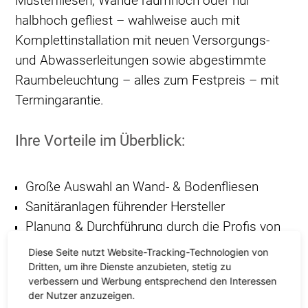
Musterfliesen, Wände raumhoch oder nur
halbhoch gefliest – wahlweise auch mit
Komplettinstallation mit neuen Versorgungs-
und Abwasserleitungen sowie abgestimmte
Raumbeleuchtung – alles zum Festpreis – mit
Termingarantie.
Ihre Vorteile im Überblick:
Große Auswahl an Wand- & Bodenfliesen
Sanitäranlagen führender Hersteller
Planung & Durchführung durch die Profis von
Fliesen Schmidt
Diese Seite nutzt Website-Tracking-Technologien von
Termingerechte Fertigstellung
Dritten, um ihre Dienste anzubieten, stetig zu
verbessern und Werbung entsprechend den Interessen
Garantierter Festpreis
der Nutzer anzuzeigen.