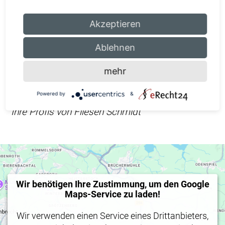
Weitere Informationen zu unseren Bad- &
Akzeptieren
Sanitärprodukten erhalten Sie
hier
oder in
Ablehnen
unserer großen Fliesen- &
Badezimmerausstellung in Waldbröl. Wir freuen
mehr
uns auf Sie!
Powered by
&
Ihre Profis von Fliesen Schmidt
Wir benötigen Ihre Zustimmung, um den Google
Maps-Service zu laden!
Wir verwenden einen Service eines Drittanbieters,